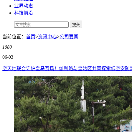
业界动态
科技前沿
当前位置：
首页
>
资讯中心
>
公司要闻
1080
06-03
空天地联合守护皇马赛场！伽利略与皇姑区共同探索低空安防