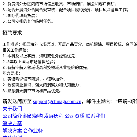
2.负责海外分区内的市场信息收集、市场调研、展会和客户调研；

3.配合开展海外合同合规审核；配合项目履约预算、项目风险管理工作；

4.国际代理商拓展；

5.公司安排的其他临时任务。
招聘要求
工作概述：拓展海外市场渠道，开展产品宣介、商机跟踪、项目投标、合同洽
相关工作经验：

1.本科及以上学历，海归或驻外经验优先；

2.5年以上国际市场销售经验；

3.有航空航天领域或高科技领域从业经验的优先。

能力要求：

1.英语听说读写精通，小语种加分；

2.敏锐商业意识，强大的洞察力和认知能力；

3.熟悉航天航空市场和产品优先。
请发送简历至
support@chinagi.com.cn
，邮件主题为：“应聘+职
关于我们
公司简介
组织架构
发展历程
公司资质
联系我们
解决方案
解决方案
合作业务