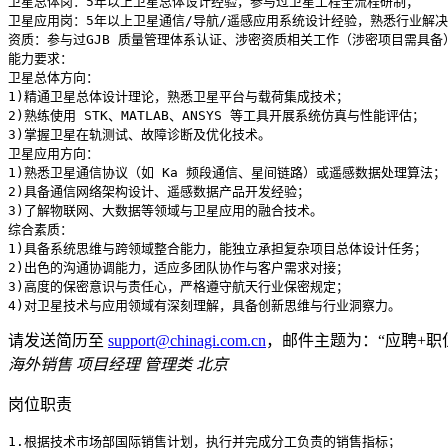
卫星总体岗：5年以上卫星总体设计经验，参与过卫星工程全流程研制；

卫星应用岗：5年以上卫星通信/导航/遥感应用系统设计经验，熟悉行业解决
资质：参与过GJB 质量管理体系认证、涉密资质相关工作（涉密项目需具备
能力要求：

卫星总体方向：

1)精通卫星总体设计理论，熟悉卫星平台与载荷集成技术；

2)熟练使用 STK、MATLAB、ANSYS 等工具开展系统仿真与性能评估；

3)掌握卫星在轨测试、故障诊断及优化技术。

卫星应用方向：

1)熟悉卫星通信协议（如 Ka 频段通信、星间链路）或遥感数据处理算法；

2)具备通信网络架构设计、遥感数据产品开发经验；

3)了解物联网、大数据等领域与卫星应用的融合技术。

综合素质：  

1)具备系统思维与跨领域整合能力，能独立承担复杂项目总体设计任务；

2)出色的沟通协调能力，适应多团队协作与客户需求对接；

3)高度的保密意识与责任心，严格遵守航天行业保密规定；

请发送简历至
support@chinagi.com.cn
，邮件主题为：“应聘+职
海外销售
项目经理 管理类‌ 北京
岗位职责
1.根据技术市场部国际销售计划，执行并完成分工负责的销售指标；
