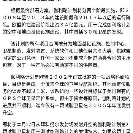
根据最终部署方案，伽利略计划将分两个阶段实施，即２
００８年至２０１３年的建设阶段和２０１３年以后的运行阶
段。欧盟将在建设阶段出资３４亿欧元，用于完成伽利略计划
的空中和地面基础设施建设，其中包括３０颗卫星的发射。
该计划的所有项目合同被分为地面基础设施、控制中心、
卫星制造、发射装置、系统软件和其他任务共６大类，供欧盟
国家的公司竞标，任何一家公司不能成为超过两类合同的主承
包商，对于一种产品必须有两家不同的供应商。
伽利略计划是欧盟２００２年正式批准的一项战略科研项
目，目标是建成一个覆盖全球的卫星导航系统，其地面定位服
务的误差不超过１米，该系统的一些设计目标优于美国现有的
ＧＰＳ全球卫星定位系统。但由于资金等原因，伽利略计划的
进展并不顺利，迄今仅有一颗试验卫星在２００５年年底发射
升空。
即将于本月27日从拜科努尔发射场发射升空的伽利略计划第2
颗试验卫星将用于测试伽利略计划的关键技术。如果这颗卫星