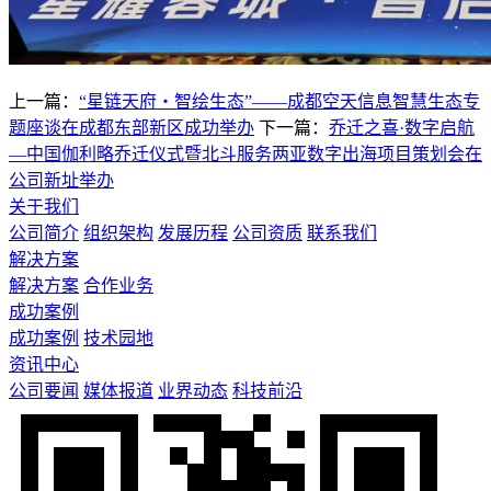
上一篇：
“星链天府・智绘生态”——成都空天信息智慧生态专
题座谈在成都东部新区成功举办
下一篇：
乔迁之喜·数字启航
—中国伽利略乔迁仪式暨北斗服务两亚数字出海项目策划会在
公司新址举办
关于我们
公司简介
组织架构
发展历程
公司资质
联系我们
解决方案
解决方案
合作业务
成功案例
成功案例
技术园地
资讯中心
公司要闻
媒体报道
业界动态
科技前沿