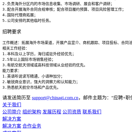
2.负责海外分区内的市场信息收集、市场调研、展会和客户调研；

3.配合开展海外合同合规审核；配合项目履约预算、项目风险管理工作；

4.国际代理商拓展；

5.公司安排的其他临时任务。
招聘要求
工作概述：拓展海外市场渠道，开展产品宣介、商机跟踪、项目投标、合同洽
相关工作经验：

1.本科及以上学历，海归或驻外经验优先；

2.5年以上国际市场销售经验；

3.有航空航天领域或高科技领域从业经验的优先。

能力要求：

1.英语听说读写精通，小语种加分；

2.敏锐商业意识，强大的洞察力和认知能力；

3.熟悉航天航空市场和产品优先。
请发送简历至
support@chinagi.com.cn
，邮件主题为：“应聘+职
关于我们
公司简介
组织架构
发展历程
公司资质
联系我们
解决方案
解决方案
合作业务