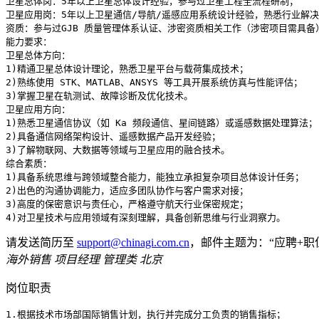
卫星总体岗：5年以上卫星总体设计经验，参与过卫星工程全流程研制；

卫星应用岗：5年以上卫星通信/导航/遥感应用系统设计经验，熟悉行业解决
资质：参与过GJB 质量管理体系认证、涉密资质相关工作（涉密项目需具备
能力要求：

卫星总体方向：

1)精通卫星总体设计理论，熟悉卫星平台与载荷集成技术；

2)熟练使用 STK、MATLAB、ANSYS 等工具开展系统仿真与性能评估；

3)掌握卫星在轨测试、故障诊断及优化技术。

卫星应用方向：

1)熟悉卫星通信协议（如 Ka 频段通信、星间链路）或遥感数据处理算法；

2)具备通信网络架构设计、遥感数据产品开发经验；

3)了解物联网、大数据等领域与卫星应用的融合技术。

综合素质：  

1)具备系统思维与跨领域整合能力，能独立承担复杂项目总体设计任务；

2)出色的沟通协调能力，适应多团队协作与客户需求对接；

3)高度的保密意识与责任心，严格遵守航天行业保密规定；

请发送简历至
support@chinagi.com.cn
，邮件主题为：“应聘+职
海外销售
项目经理 管理类‌ 北京
岗位职责
1.根据技术市场部国际销售计划，执行并完成分工负责的销售指标；
