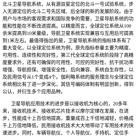
北斗卫星导航系统，从有源双星定位的北斗一号试验系统，步
入无源定位的北斗二号先区域、后全球的新的发展阶段。由于
用户与市场的客观需求和国际竞争的需要，卫星导航系统的功
能和性能在不断改进提高。以精度而言，全球定位系统从100
余米提高到10米量级，导航卫星系统实现兼容与互用后可提高
到1米左右。最值得指出的是，卫星导航系统的指标体系有了
重大变化，以全球定位系统为例，原先指标参量主要为精度、
可用性、连续性和完好性，第三代全球定位系统阶段除了高精
度要求外，还有可确保的可用性、可控的完好性、抗干扰功率
增强、导航担保、增强安全性、后向兼容、系统自生存性，以
及民用信号从1个变成4个。伽利略系统的服务理念与全球定位
系统相比有了进一步深化，其信号编码体制有明显创新，得到
公认，并衍生多个应用品种。
卫星导航应用技术的进步是以接收机为核心的，20多年
来，接收机技术、接收机芯片技术以摩尔定律在发展，在进
步，性能成十上百倍地提高，重量成百上千倍地减轻，价格成
千上万倍地降低，民用接收机技术大大地带动了军用技术的快
速进步。同时，车辆导航仪、个人导航仪、手持机、定位手