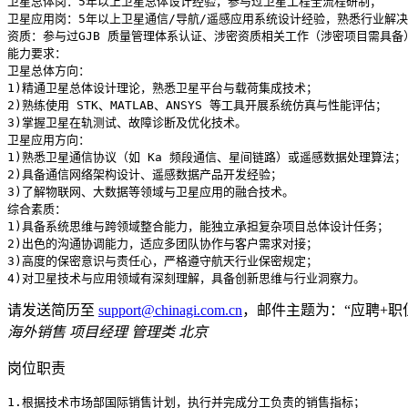
卫星总体岗：5年以上卫星总体设计经验，参与过卫星工程全流程研制；

卫星应用岗：5年以上卫星通信/导航/遥感应用系统设计经验，熟悉行业解决
资质：参与过GJB 质量管理体系认证、涉密资质相关工作（涉密项目需具备
能力要求：

卫星总体方向：

1)精通卫星总体设计理论，熟悉卫星平台与载荷集成技术；

2)熟练使用 STK、MATLAB、ANSYS 等工具开展系统仿真与性能评估；

3)掌握卫星在轨测试、故障诊断及优化技术。

卫星应用方向：

1)熟悉卫星通信协议（如 Ka 频段通信、星间链路）或遥感数据处理算法；

2)具备通信网络架构设计、遥感数据产品开发经验；

3)了解物联网、大数据等领域与卫星应用的融合技术。

综合素质：  

1)具备系统思维与跨领域整合能力，能独立承担复杂项目总体设计任务；

2)出色的沟通协调能力，适应多团队协作与客户需求对接；

3)高度的保密意识与责任心，严格遵守航天行业保密规定；

请发送简历至
support@chinagi.com.cn
，邮件主题为：“应聘+职
海外销售
项目经理 管理类‌ 北京
岗位职责
1.根据技术市场部国际销售计划，执行并完成分工负责的销售指标；
