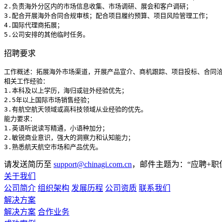
2.负责海外分区内的市场信息收集、市场调研、展会和客户调研；

3.配合开展海外合同合规审核；配合项目履约预算、项目风险管理工作；

4.国际代理商拓展；

5.公司安排的其他临时任务。
招聘要求
工作概述：拓展海外市场渠道，开展产品宣介、商机跟踪、项目投标、合同洽
相关工作经验：

1.本科及以上学历，海归或驻外经验优先；

2.5年以上国际市场销售经验；

3.有航空航天领域或高科技领域从业经验的优先。

能力要求：

1.英语听说读写精通，小语种加分；

2.敏锐商业意识，强大的洞察力和认知能力；

3.熟悉航天航空市场和产品优先。
请发送简历至
support@chinagi.com.cn
，邮件主题为：“应聘+职
关于我们
公司简介
组织架构
发展历程
公司资质
联系我们
解决方案
解决方案
合作业务